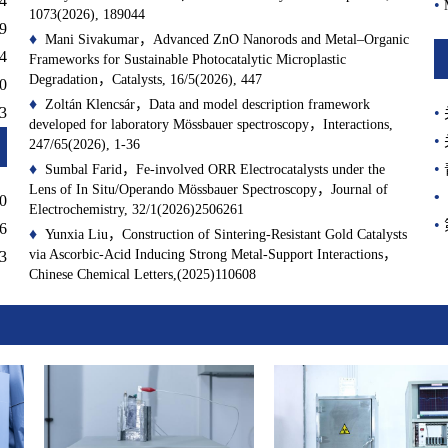
4
•
1073(2026), 189044
9
♦
Mani Sivakumar，Advanced ZnO Nanorods and Metal–Organic
4
Frameworks for Sustainable Photocatalytic Microplastic
Degradation，Catalysts, 16/5(2026), 447
0
♦
Zoltán Klencsár，Data and model description framework
3
•
developed for laboratory Mössbauer spectroscopy，Interactions,
•
247/65(2026), 1-36
♦
•
Sumbal Farid，Fe-involved ORR Electrocatalysts under the
Lens of In Situ/Operando Mössbauer Spectroscopy，Journal of
•
0
Electrochemistry, 32/1(2026)2506261
•
6
♦
Yunxia Liu，Construction of Sintering-Resistant Gold Catalysts
via Ascorbic-Acid Inducing Strong Metal-Support Interactions，
3
Chinese Chemical Letters,(2025)110608