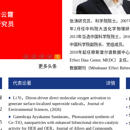
张涛研究员、科学院院士。
200
年2月任中科院大连化学物理
2013年当选中国科学院院士，201
中国科学院副院长、党组成员。
2010年起任穆斯堡尔谱数据中
1
2
3
4
5
Effect Data Center, MEDC
）
主任
所开展系...
更多头条
数据期刊
（
Mössbauer Effect Refer
Journal, MERDJ, ISSN 0163-9587
代表论著
详情
年...
♦
授
Li Yi，Diiron-driven direct molecular oxygen activation to
•
generate surface-localized superoxide radicals，Journal of
•
2
Environmental Sciences, (2026)
•
♦
Ganeshraja Ayyakannu Sundaram，Photoassisted synthesis of
5
Co–TiO₂ nanoparticles with enhanced bifunctional electro-catalytic
•
activity for HER and OER，Journal of Alloys and Compounds,