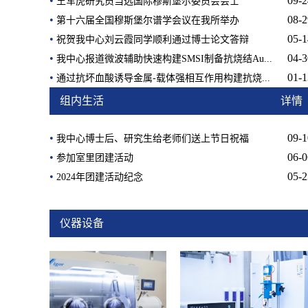
•
09-2
王军虎研究员当选国际穆斯堡尔委员会会士
•
08-2
第十六届全国穆斯堡尔谱学会议在我所举办
•
05-1
祝贺我中心刘云霞同学顺利通过博士论文答辩
•
04-3
我中心报道微波辅助快速构建SMSI制备抗烧结Au...
•
01-1
通过抗坏血酸诱导金属-载体强相互作用构建抗烧...
组内生活
详情
•
09-1
我中心博士后、研究生给老师们送上节日祝福
•
06-0
参加室里团建活动
•
05-2
2024年团建活动纪念
仪器设备