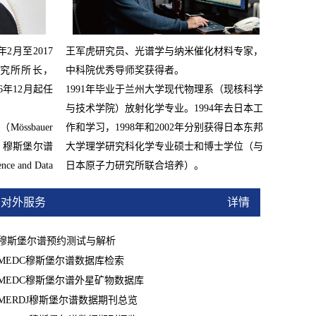
7年2月至2017
王军虎研究员、
光谱学与纳米催化材料专家，
研究所所长，
中科院优秀导师奖获得者。
6年12月起任
1991年毕业于兰州大学现代物理系（现核科学
与技术学院）放射化学专业。1994年去日本工
心（
Mössbauer
作和学习，1998年和2002年分别获得日本东邦
，
穆斯堡尔谱
大学理学研究科化学专业硕士和博士学位（与
ence and Data
日本原子力研究所联合培养）。
）
主编。
2013
1991年起先后在甘肃省敦煌研究院保护研究
对外服务
详情
所、日本东京艺术大学保存科学教室、日本原
子力研究所物质科学研...
穆斯堡尔谱预约测试与解析
MEDC穆斯堡尔谱数据库检索
MEDC穆斯堡尔谱外星矿物数据库
MERDJ穆斯堡尔谱数据期刊总览